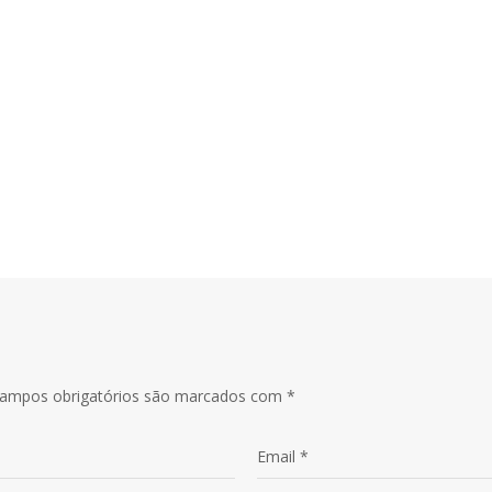
RAS – AL KHAIMAH – EMIRADOS ÁRABE
ampos obrigatórios são marcados com
*