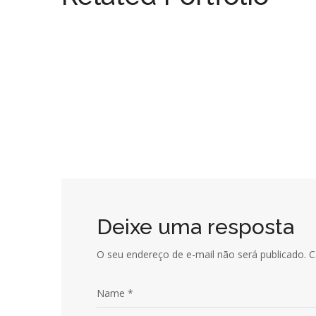
Serra das Cabras
ARQUITETURA
/
JARDINS
Fazenda da Gama
JARDINS
CASA DA PRAIA – PROJETO 
JARDINS
Deixe uma resposta
O seu endereço de e-mail não será publicado.
C