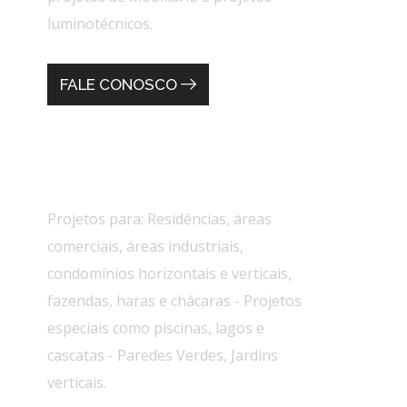
luminotécnicos.
FALE CONOSCO
Nossa Experiência
Projetos para: Residências, áreas
comerciais, áreas industriais,
condomínios horizontais e verticais,
fazendas, haras e chácaras - Projetos
especiais como piscinas, lagos e
cascatas - Paredes Verdes, Jardins
verticais.