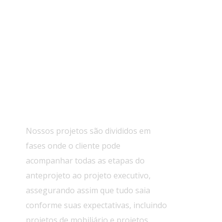
seu perfil arrojado que une arte, arquitetura e
biofilia.
Projetos Completos
Nossos projetos são divididos em
fases onde o cliente pode
acompanhar todas as etapas do
anteprojeto ao projeto executivo,
assegurando assim que tudo saia
conforme suas expectativas, incluindo
projetos de mobiliário e projetos